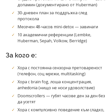
допамин (документирано от Huberman)
30-дневен план за поддръжка след
протокола
Месечен 48-часов mini-detox — завинаги
10 академични референции (Lembke,
Huberman, Sepah, Volkow, Berridge)
За кого е:
Хора с постоянна сензорна претовареност
(телефон, соц мрежи, multitasking)
Хора с brain fog, лоша концентрация,
anhedonia (нищо не носи удоволствие)
Doomscrollers — губят часове ден за ден без
да усетят
Хора с компулсивно поведение към сладко,