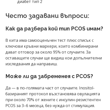
диабет тип 2
Често задавани въпроси:
Как да разбера кой тип PCOS имам?
В кита има самооценъчен тест плюс списък с
ключови кръвни маркери, които комбинирани
дават отговор за около 95% от случаите. За
оставащите случаи ще видиш кои допълнителни
изследвания да направиш.
Може ли да забременея с PCOS?
Да — в по-голямата част от случаите. Inositol-
базираният протокол възстановява овулацията
при около 70% от жените с инсулин-резистентен
PCOS за 3–6 месеца, без нужда от стимулация.