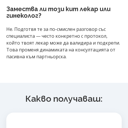
Замества ли този кит лекар или
гинеколог?
Не. Подготвя те за по-смислен разговор със
специалиста — често конкретно с протокол,
който твоят лекар може да валидира и подкрепи.
Това променя динамиката на консултацията от
пасивна към партньорска.
Продуктът е добавен в количката!
Изберете дали да отидете в количката или да продъ
Какво получаваш: