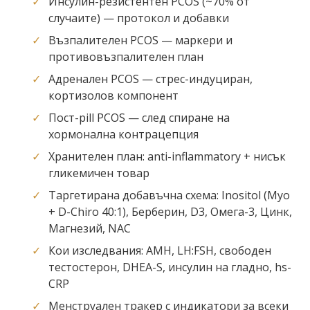
Инсулин-резистентен PCOS (~70% от
случаите) — протокол и добавки
Възпалителен PCOS — маркери и
противовъзпалителен план
Адренален PCOS — стрес-индуциран,
кортизолов компонент
Пост-pill PCOS — след спиране на
хормонална контрацепция
Хранителен план: anti-inflammatory + нисък
гликемичен товар
Таргетирана добавъчна схема: Inositol (Myo
+ D-Chiro 40:1), Берберин, D3, Омега-3, Цинк,
Магнезий, NAC
Кои изследвания: AMH, LH:FSH, свободен
тестостерон, DHEA-S, инсулин на гладно, hs-
CRP
Менструален тракер с индикатори за всеки