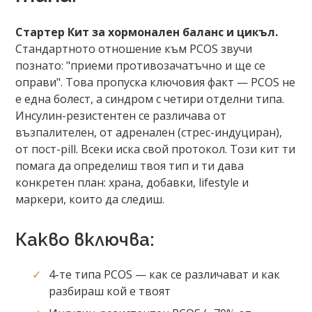
Стартер Кит за хормонален баланс и цикъл.
Стандартното отношение към PCOS звучи
познато: "приеми противозачатъчно и ще се
оправи". Това пропуска ключовия факт — PCOS не
е една болест, а синдром с четири отделни типа.
Инсулин-резистентен се различава от
възпалителен, от адренален (стрес-индуциран),
от пост-pill. Всеки иска свой протокол. Този кит ти
помага да определиш твоя тип и ти дава
конкретен план: храна, добавки, lifestyle и
маркери, които да следиш.
Какво включва:
4-те типа PCOS — как се различават и как
разбираш кой е твоят