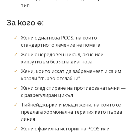
тип
За кого е:
Жени с диагноза PCOS, на които
стандартното лечение не помага
Жени с нередовен цикъл, акне или
хирзутизъм без ясна диагноза
Жени, които искат да забременеят и са им
казали "първо отслабни"
Жени след спиране на противозачатъчни —
с разрегулиран цикъл
Тийнейджърки и млади жени, на които се
предлага хормонална терапия като първа
линия
Жени с фамилна история на PCOS или