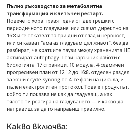
Пълно ръководство за метаболитна
трансформация и клетъчен рестарт.
Повечето хора правят една от две грешки с
периодичното гладуване: или скачат директно на
16:8 и се отказват за три дни от глад и нервност,
или си казват "ама аз гладувам цял живот", без да
разбират, че кратките паузи между храненията НЕ
активират autophagy. Този наръчник работи с
биологията. 17 страници, 10 модула, 4-седмичен
прогресивен план от 12:12 до 16:8, отделен раздел
за жени с cycle-syncing по 4-те фази на цикъла, и
пълен електролитен протокол. Това е продуктът,
който ти показва не как да гладуваш, а как
тялото ти реагира на гладуването — и какво да
направиш, за да го направиш правилно.
Какво включва: