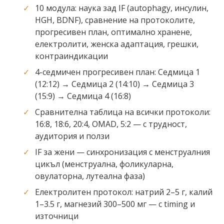
10 модула: наука зад IF (autophagy, инсулин,
HGH, BDNF), сравнение на протоколите,
прогресивен план, оптимално хранене,
електролити, женска адаптация, грешки,
контраиндикации
4-седмичен прогресивен план: Седмица 1
(12:12) → Седмица 2 (14:10) → Седмица 3
(15:9) → Седмица 4 (16:8)
Сравнителна таблица на всички протоколи:
16:8, 18:6, 20:4, OMAD, 5:2 — с трудност,
аудитория и ползи
IF за жени — синхронизация с менструалния
цикъл (менструална, фоликуларна,
овулаторна, лутеална фаза)
Електролитен протокол: натрий 2–5 г, калий
1–3.5 г, магнезий 300–500 мг — с timing и
източници