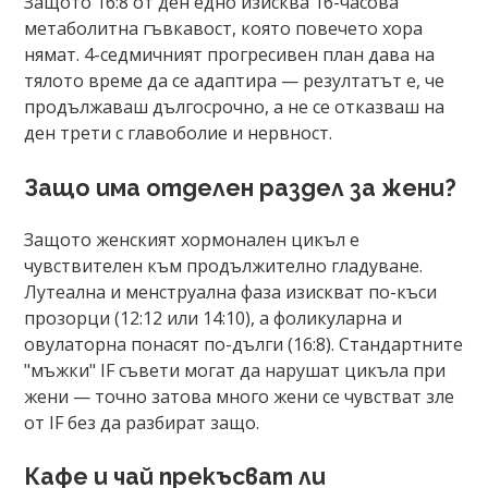
Защото 16:8 от ден едно изисква 16-часова
метаболитна гъвкавост, която повечето хора
нямат. 4-седмичният прогресивен план дава на
тялото време да се адаптира — резултатът е, че
продължаваш дългосрочно, а не се отказваш на
ден трети с главоболие и нервност.
Защо има отделен раздел за жени?
Защото женският хормонален цикъл е
чувствителен към продължително гладуване.
Лутеална и менструална фаза изискват по-къси
прозорци (12:12 или 14:10), а фоликуларна и
овулаторна понасят по-дълги (16:8). Стандартните
"мъжки" IF съвети могат да нарушат цикъла при
жени — точно затова много жени се чувстват зле
от IF без да разбират защо.
Кафе и чай прекъсват ли