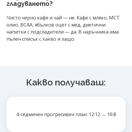
гладуването?
Чисто черно кафе и чай — не. Кафе с мляко, MCT
олио, BCAA, ябълков оцет с мед, диетични
напитки с подсладители — да. В наръчника има
пълен списък с какво и защо.
Продуктът е добавен в количката!
Изберете дали да отидете в количката или да продъ
Какво получаваш:
4-седмичен прогресивен план: 12:12 → 16:8