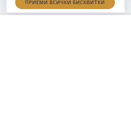
ПРИЕМИ ВСИЧКИ БИСКВИТКИ
Периодично гладуване — Премиум Наръчник
4,99 € / 9,76 лв.
ДОБАВИ В КОЛИЧКАТА
Количество
Последвайте ни
Facebook
Instagram
Tiktok
Виталити ТМ ЕООД