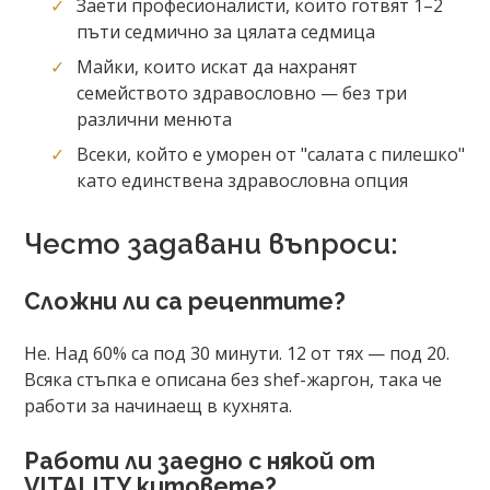
Заети професионалисти, които готвят 1–2
пъти седмично за цялата седмица
Майки, които искат да нахранят
семейството здравословно — без три
различни менюта
Всеки, който е уморен от "салата с пилешко"
като единствена здравословна опция
Често задавани въпроси:
Сложни ли са рецептите?
Не. Над 60% са под 30 минути. 12 от тях — под 20.
Всяка стъпка е описана без shef-жаргон, така че
работи за начинаещ в кухнята.
Работи ли заедно с някой от
VITALITY китовете?