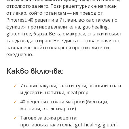
отколкото за него. Този рецептурник е написан
от лекар, който готви сам — не превод от
Pinterest. 40 рецепти в 7 глави, всяка с тагове по
функция: противовъзпалителна, gut-healing,
gluten-free, бърза. Всяка с макроси, стъпки и съвет
как да я адаптираш. Не е диета — това е начинът
на хранене, който подкрепя протоколите ти
ежедневно.
Какво включва:
7 глави: закуски, салати, супи, основни, снакс
и десерти, напитки, meal prep
40 рецепти с точни макроси (белтъци,
мазнини, въглехидрати)
Тагове за всяка рецепта:
противовъзпалителна, gut-healing, gluten-