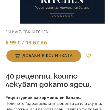
SKU: VIT-CBK-KITCHEN
6,99 € / 13,67 лв.
ДОБАВИ В КОЛИЧКАТА
40 рецепти, които
лекуват докато ядеш.
Рецептурник за хормонален баланс.
Повечето "здравословни" рецепти са или скучни,
или сложни, или работят срещу тялото ти повече,