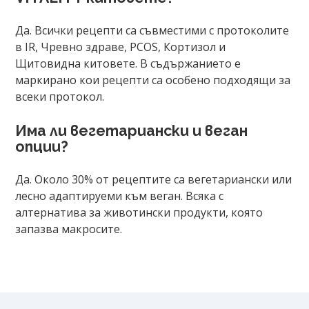
Да. Всички рецепти са съвместими с протоколите
в IR, Чревно здраве, PCOS, Кортизол и
Щитовидна китовете. В съдържанието е
маркирано кои рецепти са особено подходящи за
всеки протокол.
Има ли вегетариански и веган
опции?
Да. Около 30% от рецептите са вегетариански или
лесно адаптируеми към веган. Всяка с
алтернатива за животински продукти, която
запазва макросите.
Продуктът е добавен в количката!
Изберете дали да отидете в количката или да продъ