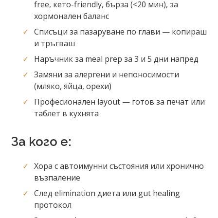
free, кето-friendly, бърза (<20 мин), за
хормонален баланс
Списъци за пазаруване по глави — копираш
и тръгваш
Наръчник за meal prep за 3 и 5 дни напред
Замяни за алергени и непоносимости
(мляко, яйца, орехи)
Професионален layout — готов за печат или
таблет в кухнята
За кого е:
Хора с автоимунни състояния или хронично
възпаление
След elimination диета или gut healing
протокол