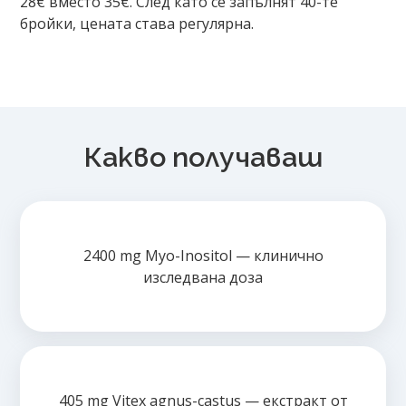
28€ вместо 35€. След като се запълнят 40-те
бройки, цената става регулярна.
Продуктът е добавен в количката!
Изберете дали да отидете в количката или да продъ
Какво получаваш
2400 mg Myo-Inositol — клинично
изследвана доза
405 mg Vitex agnus-castus — екстракт от