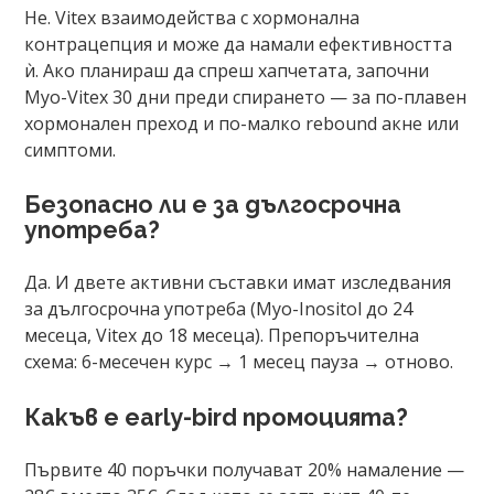
Не. Vitex взаимодейства с хормонална
контрацепция и може да намали ефективността
ѝ. Ако планираш да спреш хапчетата, започни
Myo-Vitex 30 дни преди спирането — за по-плавен
хормонален преход и по-малко rebound акне или
симптоми.
Безопасно ли е за дългосрочна
употреба?
Да. И двете активни съставки имат изследвания
за дългосрочна употреба (Myo-Inositol до 24
месеца, Vitex до 18 месеца). Препоръчителна
схема: 6-месечен курс → 1 месец пауза → отново.
Какъв е early-bird промоцията?
Първите 40 поръчки получават 20% намаление —