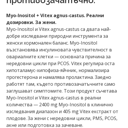
противозачатъчно.
Myo-Inositol + Vitex agnus-castus. Реални
дозировки. За жени.
Myo-Inositol и Vitex agnus-castus са двата най-
добре изследвани природни инструмента за
женски хормонален баланс. Myo-Inositol
възстановява инсулиновата чувствителност в
овариалните клетки — основната причина за
нередовни цикли при PCOS. Vitex регулира оста
хипоталамус-хипофиза-яйчник, нормализира
прогестерона и намалява пролактина. Заедно
работят там, където противозачатъчните само
заглушават симптомите. Този продукт съчетава
Myo-Inositol и Vitex agnus-castus в реални
количества — 2400 mg Myo-Inositol в клинично
изследвания диапазон и 405 mg Vitex екстракт от
плодове. За жени с нередовни цикли, PMS, PCOS,
акне или подготовка за зачеване.