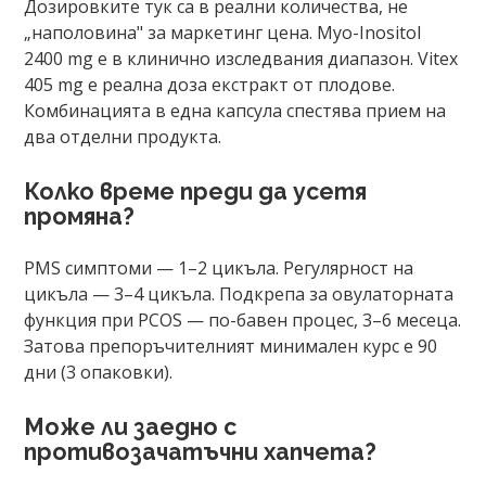
Дозировките тук са в реални количества, не
„наполовина" за маркетинг цена. Myo-Inositol
2400 mg е в клинично изследвания диапазон. Vitex
405 mg е реална доза екстракт от плодове.
Комбинацията в една капсула спестява прием на
два отделни продукта.
Колко време преди да усетя
промяна?
PMS симптоми — 1–2 цикъла. Регулярност на
цикъла — 3–4 цикъла. Подкрепа за овулаторната
функция при PCOS — по-бавен процес, 3–6 месеца.
Затова препоръчителният минимален курс е 90
дни (3 опаковки).
Може ли заедно с
противозачатъчни хапчета?