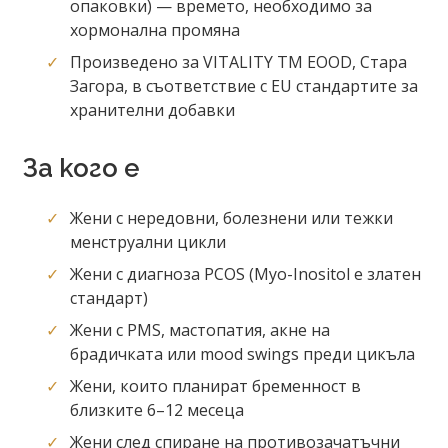
опаковки) — времето, необходимо за
хормонална промяна
Произведено за VITALITY TM EOOD, Стара
Загора, в съответствие с EU стандартите за
хранителни добавки
За кого е
Жени с нередовни, болезнени или тежки
менструални цикли
Жени с диагноза PCOS (Myo-Inositol е златен
стандарт)
Жени с PMS, мастопатия, акне на
брадичката или mood swings преди цикъла
Жени, които планират бременност в
близките 6–12 месеца
Жени след спиране на противозачатъчни